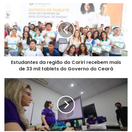
A exposição ao sol contribui para aumentar a temperatura
do corpo, prejudicando o equilíbrio do nosso organismo e
aumentando a desidratação. Busque se expor ao sol antes
das 10h. Até esse horário a luz é benéfica para a saúde
mental e metabolismo, sendo a maior fonte de vitamina D.
Pessoas com hipertensão devem ficar alertas à tendência
natural do corpo de baixar a pressão nos dias mais
quentes.
Estudantes da região do Cariri recebem mais
de 33 mil tablets do Governo do Ceará
Beba bastante água
Nessa época do ano, costumamos transpirar mais e
consequentemente, eliminamos mais água e sais minerais,
resultando em uma desidratação mais rápida.
Regue as plantas no início da manhã ou no fim da
tarde