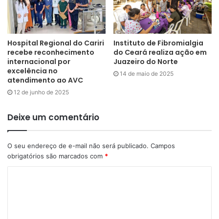
quarto com ventiladores, ar condicionado ou janelas
abertas na tentativa de deixar a temperatura mais amena,
um banho frio antes de deitar pode ajudar com essa
diminuição de temperatura. Lembre-se também de dormir
Hospital Regional do Cariri
Instituto de Fibromialgia
recebe reconhecimento
do Ceará realiza ação em
com roupas mais leves.
internacional por
Juazeiro do Norte
excelência no
14 de maio de 2025
atendimento ao AVC
Além de todas essas dicas, é necessário também atentar
para o desperdício de água e para vazamentos visíveis e
12 de junho de 2025
ocultos, fechar a torneira enquanto escova os dentes e
Deixe um comentário
enquanto lava a louça, além de não lavar carros, calçadas
ou quintais e usar a máquina de lavar somente na
capacidade máxima.
O seu endereço de e-mail não será publicado.
Campos
obrigatórios são marcados com
*
Fonte: ceara.gov.br