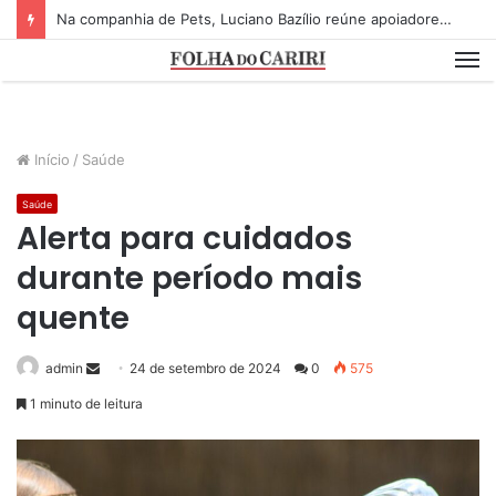
Na companhia de Pets, Luciano Bazílio reúne apoiadores e lideranças em lançamento de pré-candidatura a deputado estadual
M
Início
/
Saúde
Saúde
Alerta para cuidados
durante período mais
quente
admin
S
24 de setembro de 2024
0
575
e
1 minuto de leitura
n
d
a