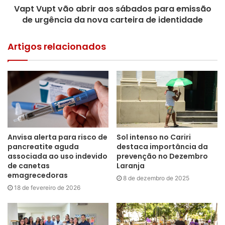
Vapt Vupt vão abrir aos sábados para emissão
Assim você evita que a água evapore rapidamente.
de urgência da nova carteira de identidade
Pratique exercícios físicos pela manhã ou fim da
Artigos relacionados
tarde
Você evitará a desidratação e a elevação da temperatura
corporal. Durante os exercícios físicos, o organismo
precisa fazer muito mais esforço para se manter
funcionando e isso acelera o ritmo cardíaco, pois o
coração precisa compensar essa maior necessidade de
Anvisa alerta para risco de
Sol intenso no Cariri
energia.
pancreatite aguda
destaca importância da
associada ao uso indevido
prevenção no Dezembro
de canetas
Laranja
Tome banhos mais frios antes de dormir
emagrecedoras
8 de dezembro de 2025
18 de fevereiro de 2026
Para uma boa noite de sono, nosso corpo precisa reduzir a
temperatura corporal. Em dias mais quentes, isso pode ser
difícil e se tornar bem desconfortável. Além de preparar o