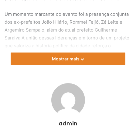
Um momento marcante do evento foi a presença conjunta
dos ex-prefeitos João Hilário, Rommel Feijó, Zé Leite e
Argemiro Sampaio, além do atual prefeito Guilherme
Saraiva.A união dessas lideranças em torno de um projeto
que valoriza a história política da cidade reforça o
compromisso coletivo com Barbalha. Todos fizeram uso da
Mostrar mais
palavra e enalteceram a importância da obra para as
futuras gerações.
Estiveram presentes os vereadores Dorivan Amaro, Odair
Matos, Marcelo Júnior, Antônio Ferreira, Matheus Saraiva,
Marcus Alencar, André Feitosa e Professor Ilânio, o vice-
prefeito Vevé Siqueira, ex-vereadores, lideranças
políticas, escritores, historiadores e a população
admin
barbalhense.
Os professores da URCA realizaram uma
apresentação detalhada sobre como o livro será