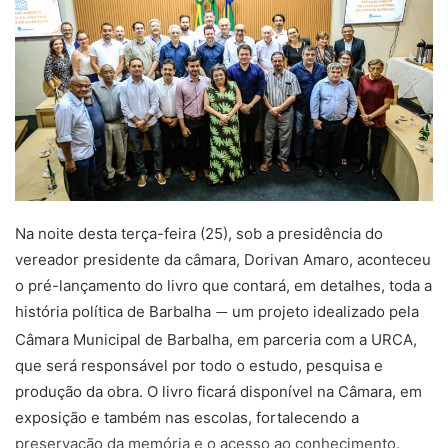
n
e
m
a
i
l
Na noite desta terça-feira (25), sob a presidência do
vereador presidente da câmara, Dorivan Amaro, aconteceu
o pré-lançamento do livro que contará, em detalhes, toda a
história política de Barbalha
um projeto idealizado pela
—
Câmara Municipal de Barbalha, em parceria com a URCA,
que será responsável por todo o estudo, pesquisa e
produção da obra.
O livro ficará disponível na Câmara, em
exposição e também nas escolas, fortalecendo a
preservação da memória e o acesso ao conhecimento.