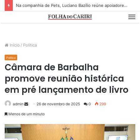
Na companhia de Pets, Luciano Bazílio reúne apoiadores e lideranças em lançamento de pré-candidatura a deputado estadual
M
Início
/
Política
Política
Câmara de Barbalha
promove reunião histórica
em pré lançamento de livro
admin
S
26 de novembro de 2025
0
299
e
Menos de um minuto
n
d
a