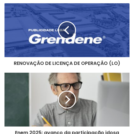
estruturado, pesquisado e produzido
um trabalho
—
acadêmico criterioso que deverá ser concluído em até 1
ano.
Uma noite de união, memória e compromisso com a
história da cidade.
RENOVAÇÃO DE LICENÇA DE OPERAÇÃO (LO)
Enem 2025: avanço da participação idosa