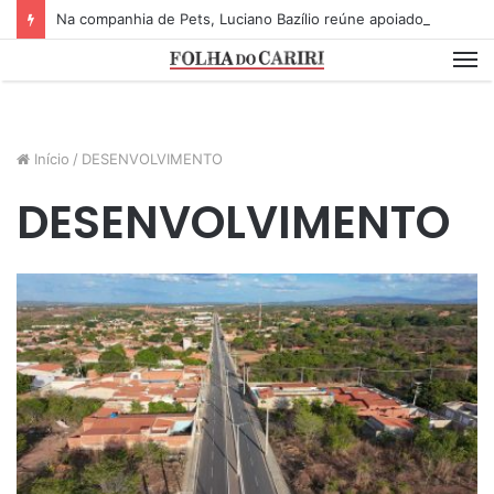
Na companhia de Pets, Luciano Bazílio reúne apoiadores e lideranças em lançamento de pré-candidatura a deputado estadual
M
Início
/
DESENVOLVIMENTO
DESENVOLVIMENTO