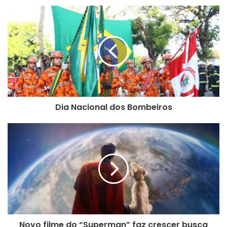
“Além deste grande equipamento que é o Centro de
Eventos do Ceará, administrado pelo Governo do Estado,
por meio da Setur, temos uma excelente infraestrutura em
hotéis, seja em nossa capital, litoral ou interior, para sediar
grandes eventos. Esses atrativos colaboram para o Ceará
se destacar nesse ranking e assumir o protagonismo na
região Nordeste”, avalia a secretária do Turismo do Ceará,
Dia Nacional dos Bombeiros
Yrwana Albuquerque.
Novo filme do “Superman” faz crescer busca