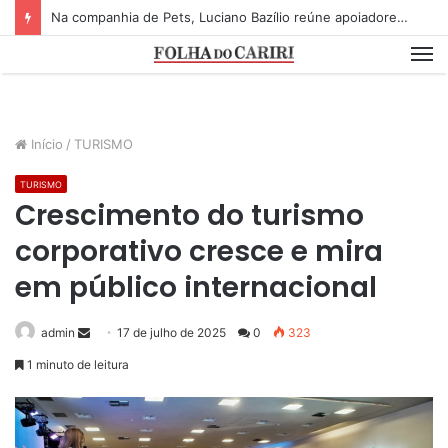
Na companhia de Pets, Luciano Bazílio reúne apoiadores e lideranças em lançamento de pré-candidatura a deputado estadual
M
Início
/
TURISMO
TURISMO
Crescimento do turismo
corporativo cresce e mira
em público internacional
admin
S
17 de julho de 2025
0
323
e
1 minuto de leitura
n
d
a