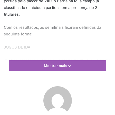
partida pelo placar de 2×0, o Barbalha foi a campo já
classificado e iniciou a partida sem a presença de 3
titulares.
Com os resultados, as semifinais ficaram definidas da
seguinte forma:
JOGOS DE IDA
Atlético Cearense x Caucaia – Sábado dia 20, 15h – Estádio
Mostrar mais
Domingão
Barbalha x Icasa – Domingo dia 21, 15h – Estádio Inaldão
JOGOS DE VOLDA
Caucaia x Atlético Cearense – Quarta dia 24, 15h – Estádio
a definir