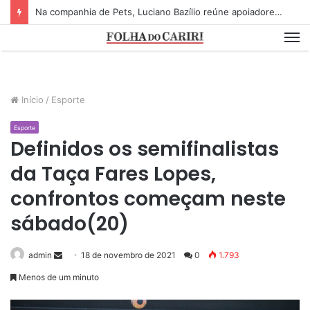
Na companhia de Pets, Luciano Bazílio reúne apoiadores e lideranças em lançamento de pré-candidatura a deputado estadual
M
Início
/
Esporte
Esporte
Definidos os semifinalistas
da Taça Fares Lopes,
confrontos começam neste
sábado(20)
admin
S
18 de novembro de 2021
0
1.793
e
Menos de um minuto
n
d