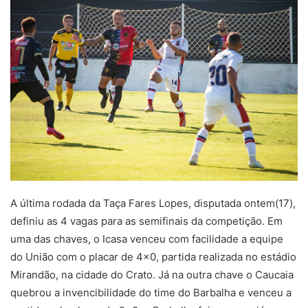
a
n
e
m
a
i
l
A última rodada da Taça Fares Lopes, disputada ontem(17),
definiu as 4 vagas para as semifinais da competição. Em
uma das chaves, o Icasa venceu com facilidade a equipe
do União com o placar de 4×0, partida realizada no estádio
Mirandão, na cidade do Crato. Já na outra chave o Caucaia
quebrou a invencibilidade do time do Barbalha e venceu a