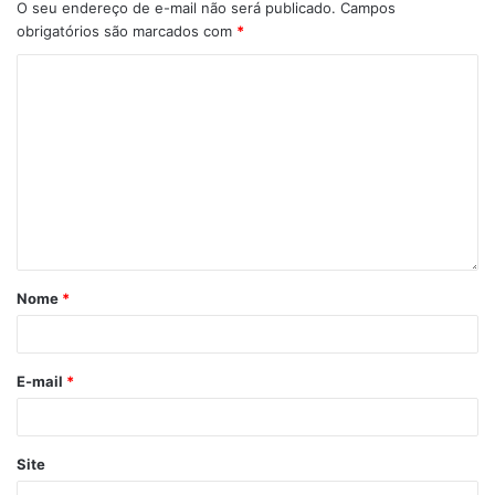
movimento cresça a cada ano e se torne uma tradição
O seu endereço de e-mail não será publicado.
Campos
obrigatórios são marcados com
*
regional”,
afirmou Simone Alves, diretora do Instituto Ecos
do Bem.
Nome
*
E-mail
*
Site