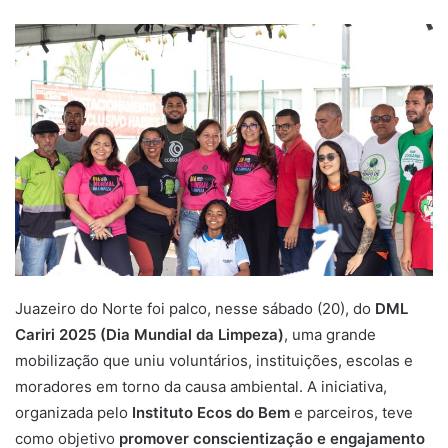
n
d
a
n
e
m
a
i
l
Juazeiro do Norte foi palco, nesse sábado (20), do
DML
Cariri 2025 (Dia Mundial da Limpeza)
, uma grande
mobilização que uniu voluntários, instituições, escolas e
moradores em torno da causa ambiental. A iniciativa,
organizada pelo
Instituto Ecos do Bem
e parceiros, teve
como objetivo
promover conscientização e engajamento