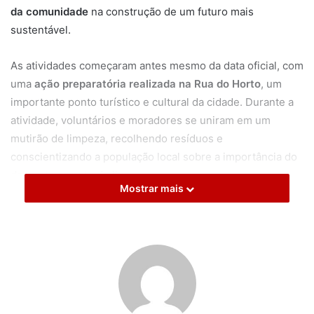
da comunidade
na construção de um futuro mais
sustentável.
As atividades começaram antes mesmo da data oficial, com
uma
ação preparatória realizada na Rua do Horto
, um
importante ponto turístico e cultural da cidade. Durante a
atividade, voluntários e moradores se uniram em um
mutirão de limpeza, recolhendo resíduos e
conscientizando a população local sobre a importância do
descarte correto do lixo.
Mostrar mais
“A Rua do Horto foi escolhida por ser um local simbólico
para Juazeiro do Norte. Queríamos começar essa
transformação em um espaço que representa a nossa
cultura e fé, mostrando que cuidar da cidade também é
uma forma de devoção”,
destacou
Angélica Leite Jorge
,
representante da APA do Horto.