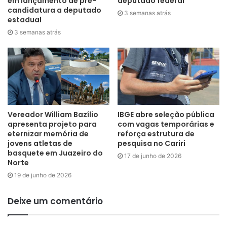
em lançamento de pré-
deputado federal
plantar hoje para colher amanhã. É uma forma de estimular
candidatura a deputado
3 semanas atrás
estadual
cada participante a ser protagonista na preservação
3 semanas atrás
ambiental”,
explicou Tania Pinheiro da Escola Ambiental
Monsenhor Murilo de Sá Barreto.
Resultados e impacto
Com a participação ativa da comunidade, o DML Cariri
2025 alcançou números expressivos. Foram
mais de 1.257
Vereador William Bazílio
IBGE abre seleção pública
apresenta projeto para
com vagas temporárias e
kg de recicláveis e 1.590 itens reutilizáveis coletados
,
eternizar memória de
reforça estrutura de
além da distribuição de mudas e sementes. O resultado
jovens atletas de
pesquisa no Cariri
reforça a importância da
mobilização social
e do
trabalho
basquete em Juazeiro do
17 de junho de 2026
Norte
coletivo
na construção de cidades mais limpas e
19 de junho de 2026
sustentáveis.
Deixe um comentário
“Cada quilo de material reciclado representa uma vitória na
luta contra a poluição. Nosso objetivo é que esse