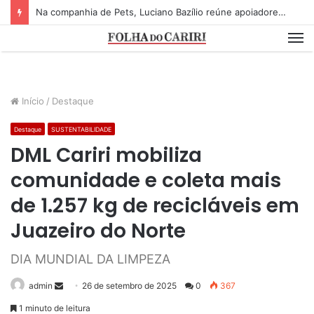
Na companhia de Pets, Luciano Bazílio reúne apoiadores e lideranças em lançamento de pré-candidatura a deputado estadual
M
Início
/
Destaque
Destaque
SUSTENTABILIDADE
DML Cariri mobiliza
comunidade e coleta mais
de 1.257 kg de recicláveis em
Juazeiro do Norte
DIA MUNDIAL DA LIMPEZA
admin
S
26 de setembro de 2025
0
367
e
1 minuto de leitura