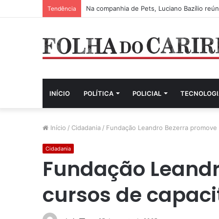
Na companhia de Pets, Luciano Bazílio reú
Tendência
INÍCIO
POLÍTICA
POLICIAL
TECNOLOGI
Início
/
Cidadania
/
Fundação Leandro Bezerra promove c
Cidadania
Fundação Leandr
cursos de capaci