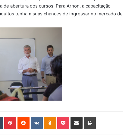
a de abertura dos cursos. Para Arnon, a capacitação
e adultos tenham suas chances de ingressar no mercado de
Tumblr
Pinterest
Reddit
VKontakte
Odnoklassniki
Pocket
Compartilhar via e-mail
Imprimir