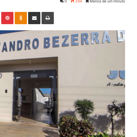
0
394
Menos de um minuto
Linkedin
Pinterest
Odnoklassniki
Compartilhar via e-mail
Imprimir