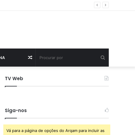
do estadual
Procurar
Artigo
NA
por
aleatório
TV Web
Siga-nos
Vá para a página de opções do Arqam para incluir as