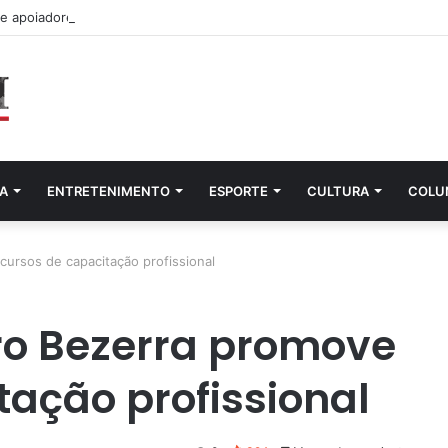
ne apoiadores e lideranças em lançamento de pré-candidatura a deputa
A
ENTRETENIMENTO
ESPORTE
CULTURA
COLU
ursos de capacitação profissional
o Bezerra promove
tação profissional