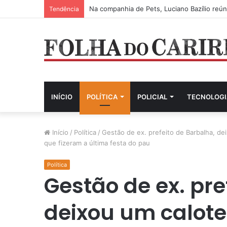
Juliana Lucena declara apoio à pré-candid
Tendência
INÍCIO
POLÍTICA
POLICIAL
TECNOLOGI
Início
/
Política
/
Gestão de ex. prefeito de Barbalha, de
que fizeram a última festa do pau
Política
Gestão de ex. pre
deixou um calote