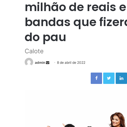
milhão de reais e
bandas que fizer
do pau
Calote
admin
S
8 de abril de 2022
e
Facebook
Twitter
n
d
a
n
e
m
a
i