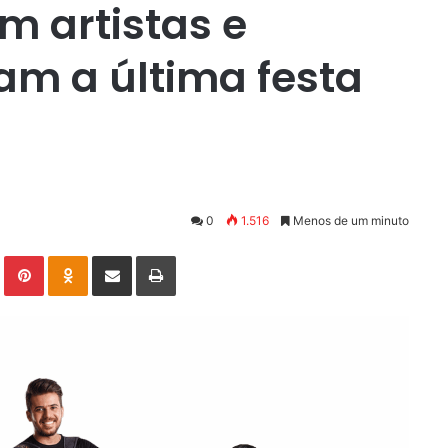
m artistas e
am a última festa
0
1.516
Menos de um minuto
Linkedin
Pinterest
Odnoklassniki
Compartilhar via e-mail
Imprimir