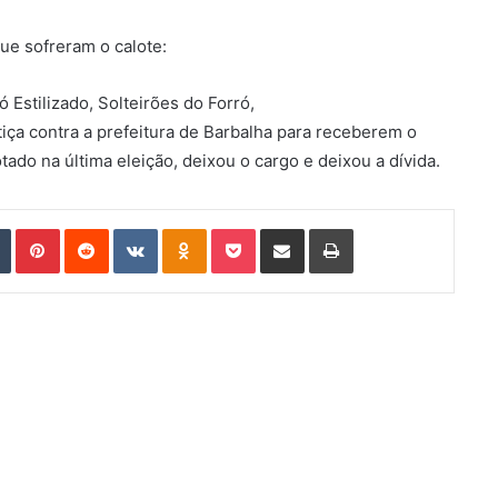
que sofreram o calote:
 Estilizado, Solteirões do Forró,
iça contra a prefeitura de Barbalha para receberem o
ado na última eleição, deixou o cargo e deixou a dívida.
Tumblr
Pinterest
Reddit
VKontakte
Odnoklassniki
Pocket
Compartilhar via e-mail
Imprimir