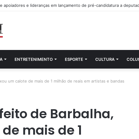
atura de Fernando Santana para deputado federal
A
ENTRETENIMENTO
ESPORTE
CULTURA
COLU
ixou um calote de mais de 1 milhão de reais em artistas e bandas
feito de Barbalha,
 de mais de 1