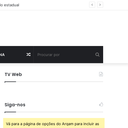
Procurar
Artigo
NA
por
aleatório
TV Web
Siga-nos
Vá para a página de opções do Arqam para incluir as