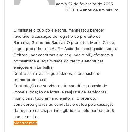
admin
27 de fevereiro de 2025
e
0
1.010
Menos de um minuto
m
a
i
l
O ministério público eleitoral, manifestou parecer
favorável à cassação do registro do prefeito de
Barbalha, Guilherme Saraiva. O promotor, Murilo Callou,
julgou procedente a AIJE – Ação de Investigação Judicial
Eleitoral, por condutas que segundo o MP, afetaram a
normalidade e legitimidade do pleito eleitoral nas
eleições em Barbalha.
Dentre as várias irregularidades, o despacho do
promotor destaca:
Contratação de servidores temporários, doação de
imóveis, doação de lotes, e reajuste de servidores
municipais, tudo em ano eleitoral. O promotor
considerou graves as condutas e optou pela cassação
do registro da chapa, inelegibilidade pelo período de 8
anos e multa.
Mostrar mais