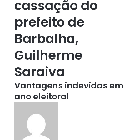
cassação do
prefeito de
Barbalha,
Guilherme
Saraiva
Vantagens indevidas em
ano eleitoral
S
e
n
d
a
n