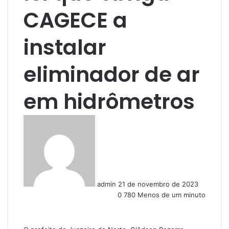
CAGECE a
instalar
eliminador de ar
em hidrômetros
S
e
n
d
a
n
admin
21 de novembro de 2023
e
0
780
Menos de um minuto
m
a
i
l