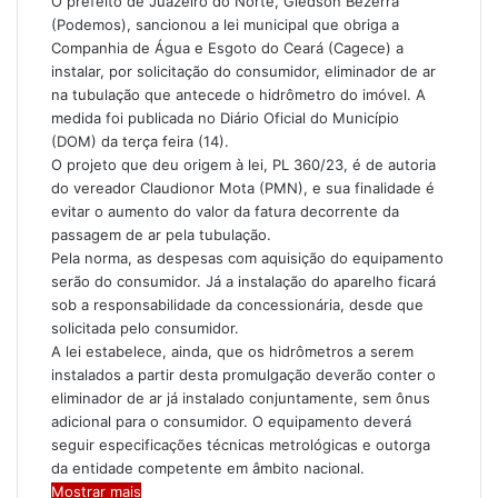
O prefeito de Juazeiro do Norte, Glêdson Bezerra
(Podemos), sancionou a lei municipal que obriga a
Companhia de Água e Esgoto do Ceará (Cagece) a
instalar, por solicitação do consumidor, eliminador de ar
na tubulação que antecede o hidrômetro do imóvel. A
medida foi publicada no Diário Oficial do Município
(DOM) da terça feira (14).
O projeto que deu origem à lei, PL 360/23, é de autoria
do vereador Claudionor Mota (PMN), e sua finalidade é
evitar o aumento do valor da fatura decorrente da
passagem de ar pela tubulação.
Pela norma, as despesas com aquisição do equipamento
serão do consumidor. Já a instalação do aparelho ficará
sob a responsabilidade da concessionária, desde que
solicitada pelo consumidor.
A lei estabelece, ainda, que os hidrômetros a serem
instalados a partir desta promulgação deverão conter o
eliminador de ar já instalado conjuntamente, sem ônus
adicional para o consumidor. O equipamento deverá
seguir especificações técnicas metrológicas e outorga
da entidade competente em âmbito nacional.
Mostrar mais