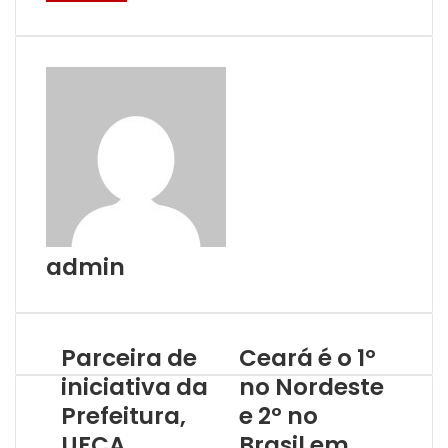
admin
Parceira de
Ceará é o 1º
iniciativa da
no Nordeste
Prefeitura,
e 2º no
UFCA
Brasil em