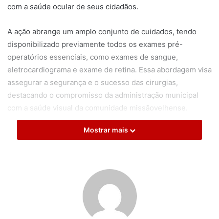
com a saúde ocular de seus cidadãos.
A ação abrange um amplo conjunto de cuidados, tendo
disponibilizado previamente todos os exames pré-
operatórios essenciais, como exames de sangue,
eletrocardiograma e exame de retina. Essa abordagem visa
assegurar a segurança e o sucesso das cirurgias,
destacando o compromisso da administração municipal
com a saúde visual da comunidade missãovelhense.
Mostrar mais
O mutirão reflete o investimento contínuo da gestão
municipal na melhoria da saúde como um todo no
município. Além disso, destaca-se o investimento contínuo
da gestão na melhoria da saúde como um todo no
município, reforçando o compromisso em proporcionar um
ambiente mais saudável e qualidade de vida para todos os
cidadãos.