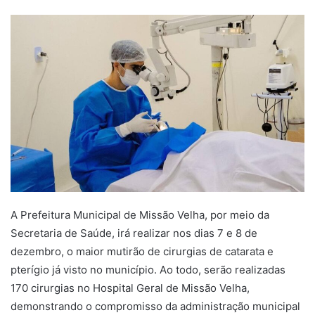
n
d
a
n
e
m
a
i
l
A Prefeitura Municipal de Missão Velha, por meio da
Secretaria de Saúde, irá realizar nos dias 7 e 8 de
dezembro, o maior mutirão de cirurgias de catarata e
pterígio já visto no município. Ao todo, serão realizadas
170 cirurgias no Hospital Geral de Missão Velha,
demonstrando o compromisso da administração municipal