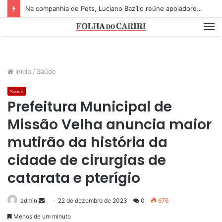
Na companhia de Pets, Luciano Bazílio reúne apoiadores e lideranças em lançamento de pré-candidatura a deputado estadual
M
Início
/
Saúde
Saúde
Prefeitura Municipal de
Missão Velha anuncia maior
mutirão da história da
cidade de cirurgias de
catarata e pterígio
admin
S
22 de dezembro de 2023
0
676
e
Menos de um minuto