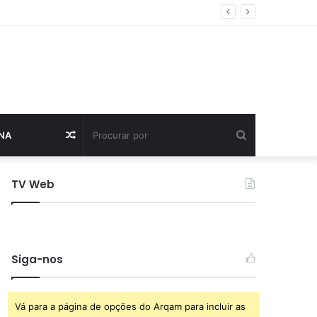
do estadual
Procurar
Artigo
NA
por
aleatório
TV Web
Siga-nos
Vá para a página de opções do Arqam para incluir as