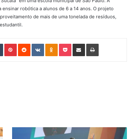
m Sucata” em uma escola municipal de São Paulo. A
ra ensinar robótica a alunos de 6 a 14 anos. O projeto
eaproveitamento de mais de uma tonelada de resíduos,
estudantil.
Tumblr
Pinterest
Reddit
VKontakte
Odnoklassniki
Pocket
Compartilhar via e-mail
Imprimir