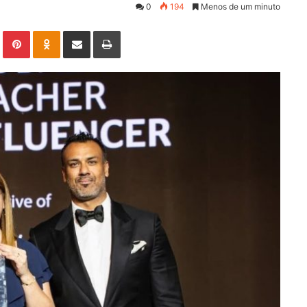
0
194
Menos de um minuto
Linkedin
Pinterest
Odnoklassniki
Compartilhar via e-mail
Imprimir