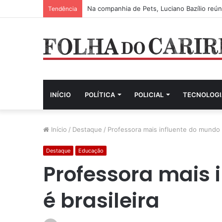
Na companhia de Pets, Luciano Bazílio reú
Tendência
INÍCIO
POLÍTICA
POLICIAL
TECNOLOGI
Início
/
Destaque
/
Professora mais influente do mundo é
Destaque
Educação
Professora mais 
é brasileira