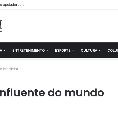
ne apoiadores e lideranças em lançamento de pré-candidatura a deputa
A
ENTRETENIMENTO
ESPORTE
CULTURA
COLU
 brasileira
influente do mundo