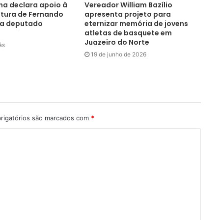
na declara apoio à
Vereador William Bazílio
tura de Fernando
apresenta projeto para
ra deputado
eternizar memória de jovens
atletas de basquete em
Juazeiro do Norte
ás
19 de junho de 2026
rigatórios são marcados com
*